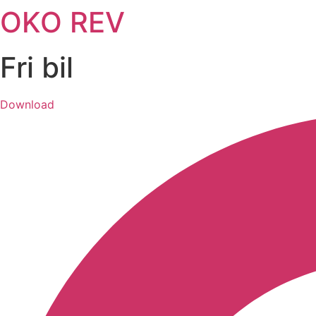
OKO REV
Videre
til
indhold
Fri bil
Download