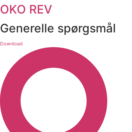
OKO REV
Videre
til
indhold
Generelle spørgsmål
Download