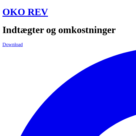
Videre
OKO REV
til
indhold
Indtægter og omkostninger
Download