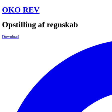
Videre
OKO REV
til
indhold
Opstilling af regnskab
Download