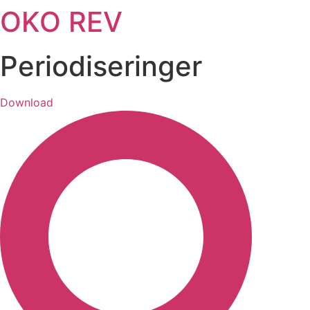
OKO REV
Videre
til
indhold
Periodiseringer
Download