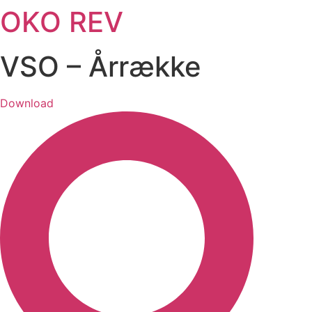
OKO REV
Videre
til
indhold
VSO – Årrække
Download