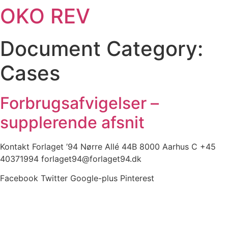
OKO REV
Videre
til
indhold
Document Category:
Cases
Forbrugsafvigelser –
supplerende afsnit
Kontakt Forlaget ’94 Nørre Allé 44B 8000 Aarhus C +45
40371994 forlaget94@forlaget94.dk
Facebook
Twitter
Google-plus
Pinterest